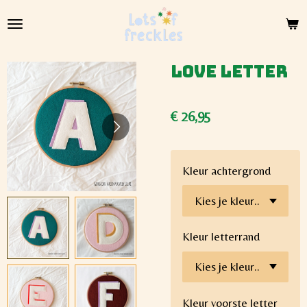
Ga
direct
naar
de
Love Letter
hoofdinhoud
€ 26,95
Kleur achtergrond
Kleur letterrand
Kleur voorste letter