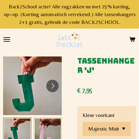
Back2School actie! Alle rugzakken nu met 25% korting,
Ga
op=op. (Korting automatisch verrekend.) Alle tassenhangers
direct
2+1 gratis, gebruik de code BACK2SCHOOL.
naar
de
hoofdinhoud
Tassenhange
r 'J'
€ 7,95
Kleur voorkant