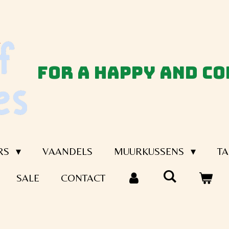
for a happy and c
RS
VAANDELS
MUURKUSSENS
TA
SALE
CONTACT