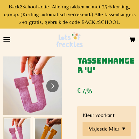
Back2School actie! Alle rugzakken nu met 25% korting,
Ga
op=op. (Korting automatisch verrekend.) Alle tassenhangers
direct
2+1 gratis, gebruik de code BACK2SCHOOL.
naar
de
hoofdinhoud
Tassenhange
r 'U'
€ 7,95
Kleur voorkant