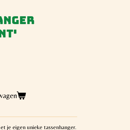
anger
nt'
lwagen
met je eigen unieke tassenhanger.