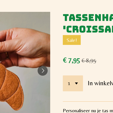
Tassenh
'Croissa
Sale!
€ 7,95
€ 8,95
In winke
Personaliseer nu je tas 