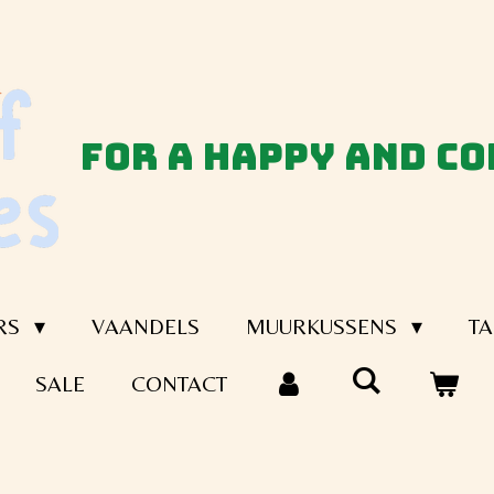
for a happy and c
RS
VAANDELS
MUURKUSSENS
TA
SALE
CONTACT