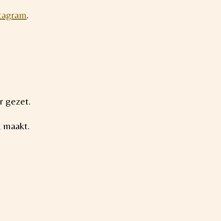
tagram
.
r gezet.
k maakt.