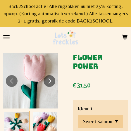
Back2School actie! Alle rugzakken nu met 25% korting,
Ga
op=op. (Korting automatisch verrekend.) Alle tassenhangers
direct
2+1 gratis, gebruik de code BACK2SCHOOL.
naar
de
hoofdinhoud
Flower
Power
€ 31,50
Kleur 1