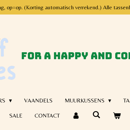
ng, op=op. (Korting automatisch verrekend.) Alle tas
for a happy and c
RS
VAANDELS
MUURKUSSENS
TA
SALE
CONTACT