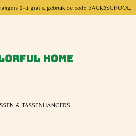
senhangers 2+1 gratis, gebruik de code BACK2SCHOOL.
olorful home
SSEN & TASSENHANGERS