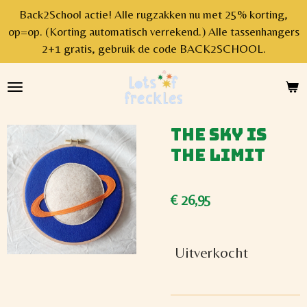
Back2School actie! Alle rugzakken nu met 25% korting,
Ga
op=op. (Korting automatisch verrekend.) Alle tassenhangers
direct
2+1 gratis, gebruik de code BACK2SCHOOL.
naar
de
hoofdinhoud
The sky is
the limit
€ 26,95
Uitverkocht