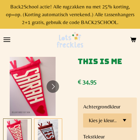
Back2School actie! Alle rugzakken nu met 25% korting,
Ga
op=op. (Korting automatisch verrekend.) Alle tassenhangers
direct
2+1 gratis, gebruik de code BACK2SCHOOL.
naar
de
hoofdinhoud
This is me
€ 34,95
Achtergrondkleur
Tekstkleur