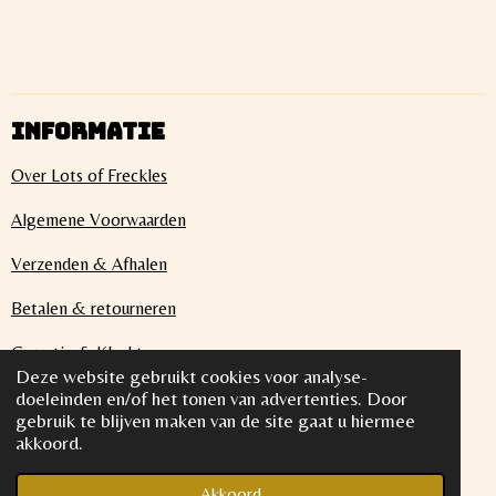
INFORMATIE
Over Lots of Freckles
Algemene Voorwaarden
Verzenden & Afhalen
Betalen & retourneren
Garantie & Klachten
Deze website gebruikt cookies voor analyse-
Privacybeleid
doeleinden en/of het tonen van advertenties. Door
gebruik te blijven maken van de site gaat u hiermee
akkoord.
© 2022 Lots of Freckles KVK 87479338 BTW
Akkoord
NL004423954B77