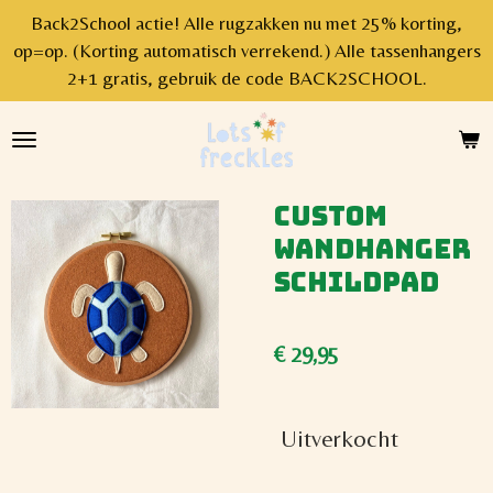
Back2School actie! Alle rugzakken nu met 25% korting,
Ga
op=op. (Korting automatisch verrekend.) Alle tassenhangers
direct
2+1 gratis, gebruik de code BACK2SCHOOL.
naar
de
hoofdinhoud
Custom
wandhanger
schildpad
€ 29,95
Uitverkocht