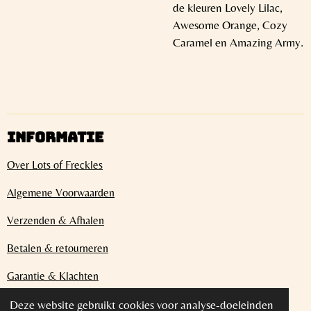
de kleuren Lovely Lilac,
Awesome Orange, Cozy
Caramel en Amazing Army.
INFORMATIE
Over Lots of Freckles
Algemene Voorwaarden
Verzenden & Afhalen
Betalen & retourneren
Garantie & Klachten
Privacybeleid
Deze website gebruikt cookies voor analyse-doeleinden