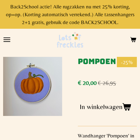
Back2School actie! Alle rugzakken nu met 25% korting,
Ga
op=op. (Korting automatisch verrekend.) Alle tassenhangers
direct
2+1 gratis, gebruik de code BACK2SCHOOL.
naar
de
hoofdinhoud
Pompoen
-25%
€ 20,00
€ 26,95
In winkelwagen
Wandhanger 'Pompoen' in