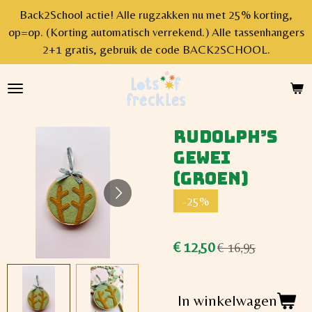
Back2School actie! Alle rugzakken nu met 25% korting,
Ga
op=op. (Korting automatisch verrekend.) Alle tassenhangers
direct
2+1 gratis, gebruik de code BACK2SCHOOL.
naar
de
hoofdinhoud
Rudolph’s
gewei
(groen)
-25%
€ 12,50
€ 16,95
In winkelwagen