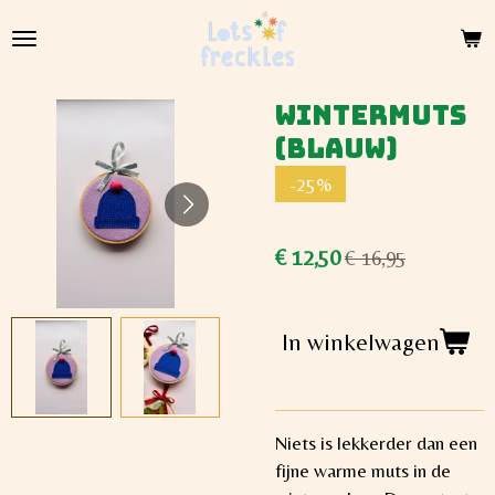
Ga
direct
naar
de
Wintermuts
hoofdinhoud
(blauw)
-25%
€ 12,50
€ 16,95
In winkelwagen
Niets is lekkerder dan een
fijne warme muts in de