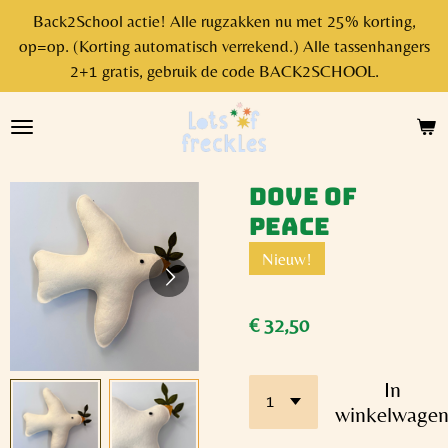
Back2School actie! Alle rugzakken nu met 25% korting,
Ga
op=op. (Korting automatisch verrekend.) Alle tassenhangers
direct
2+1 gratis, gebruik de code BACK2SCHOOL.
naar
de
hoofdinhoud
Dove of
peace
Nieuw!
€ 32,50
In
winkelwage