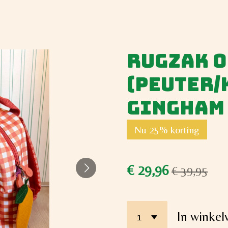
Rugzak 
(peuter/
Gingham
Nu 25% korting
€ 29,96
€ 39,95
In winke