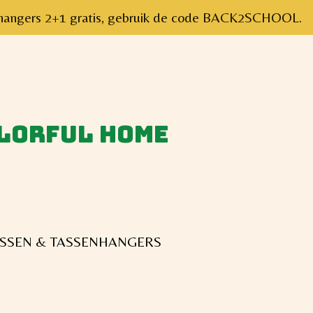
senhangers 2+1 gratis, gebruik de code BACK2SCHOOL.
olorful home
SSEN & TASSENHANGERS