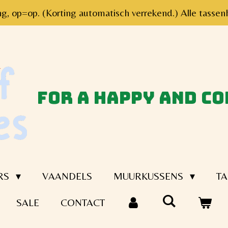
ng, op=op. (Korting automatisch verrekend.) Alle tas
for a happy and c
RS
VAANDELS
MUURKUSSENS
TA
SALE
CONTACT