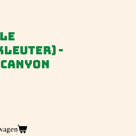
OLE
kleuter) -
 Canyon
lwagen