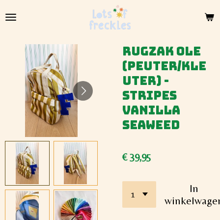
Ga
direct
naar
de
Rugzak OLE
hoofdinhoud
(peuter/kle
uter) -
Stripes
Vanilla
Seaweed
€ 39,95
In
winkelwage