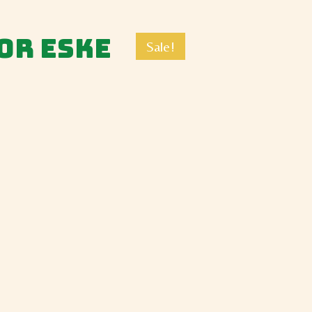
or Eske
Sale!