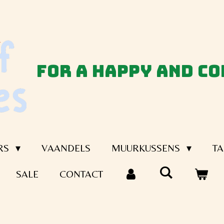
for a happy and c
RS
VAANDELS
MUURKUSSENS
TA
SALE
CONTACT