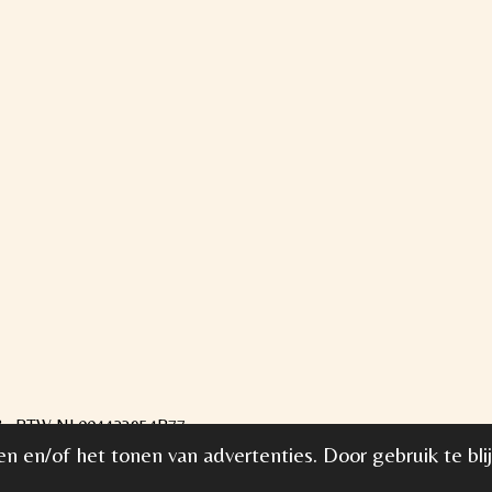
338 BTW NL004423954B77
n en/of het tonen van advertenties. Door gebruik te bli