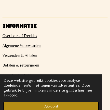
INFORMATIE
Over Lots of Freckles
Algemene Voorwaarden
Verzenden & Afhalen
Betalen & retourneren
Garantie & Klachten
Deze website gebruikt cookies voor analyse-
Privacybeleid
doeleinden en/of het tonen van advertenties. Door
gebruik te blijven maken van de site gaat u hiermee
akkoord.
© 2022 Lots of Freckles KVK 87479338 BTW
NL004423954B77
Akkoord