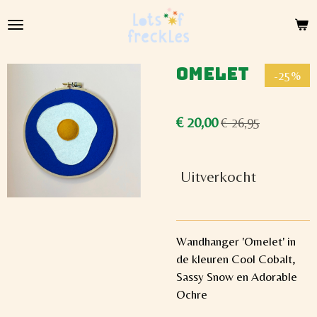
Ga
direct
naar
de
Omelet
-25%
hoofdinhoud
€ 20,00
€ 26,95
Uitverkocht
Wandhanger 'Omelet' in
de kleuren Cool Cobalt,
Sassy Snow en Adorable
Ochre